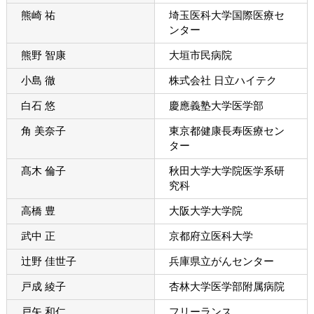
熊崎 祐
埼玉医科大学国際医療セ
ンター
熊野 智康
大垣市民病院
小島 徹
株式会社 日立ハイテク
白石 悠
慶應義塾大学医学部
角 美奈子
東京都健康長寿医療セン
ター
髙木 倫子
秋田大学大学院医学系研
究科
高橋 豊
大阪大学大学院
武中 正
京都府立医科大学
辻野 佳世子
兵庫県立がんセンター
戸成 綾子
杏林大学医学部附属病院
戸矢 和仁
フリーランス