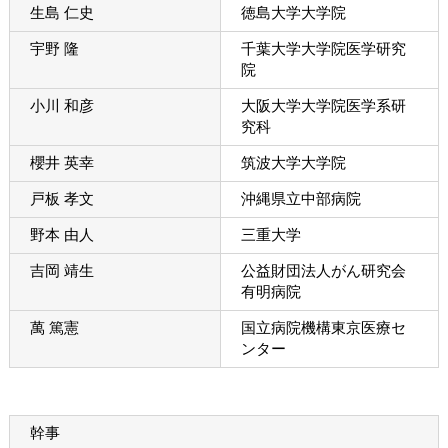
生島 仁史
徳島大学大学院
宇野 隆
千葉大学大学院医学研究
院
小川 和彦
大阪大学大学院医学系研
究科
櫻井 英幸
筑波大学大学院
戸板 孝文
沖縄県立中部病院
野本 由人
三重大学
吉岡 靖生
公益財団法人がん研究会
有明病院
萬 篤憲
国立病院機構東京医療セ
ンター
幹事