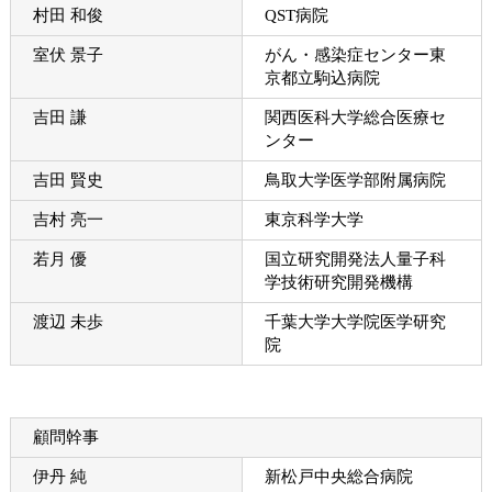
村田 和俊
QST病院
室伏 景子
がん・感染症センター東
京都立駒込病院
吉田 謙
関西医科大学総合医療セ
ンター
吉田 賢史
鳥取大学医学部附属病院
吉村 亮一
東京科学大学
若月 優
国立研究開発法人量子科
学技術研究開発機構
渡辺 未歩
千葉大学大学院医学研究
院
顧問幹事
伊丹 純
新松戸中央総合病院