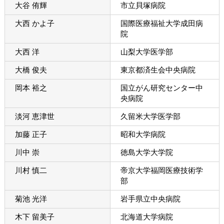
大谷 侑輝
市立貝塚病院
大西 かよ子
国際医療福祉大学成田病
院
大西 洋
山梨大学医学部
大橋 俊夫
東京都済生会中央病院
岡本 裕之
国立がん研究センター中
央病院
淡河 恵津世
久留米大学医学部
加藤 正子
昭和大学病院
川中 崇
徳島大学大学院
川村 慎二
帝京大学福岡医療技術学
部
菊池 光洋
岩手県立中央病院
木下 留美子
北海道大学病院