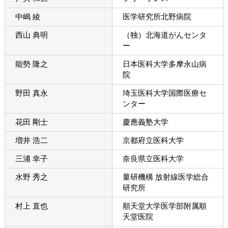
中嶋 綾
医学研究所北野病院
西山 典明
（独）北海道がんセンタ
ー
能勢 隆之
日本医科大学多摩永山病
院
野田 真永
埼玉医科大学国際医療セ
ンター
花田 剛士
慶應義塾大学
増井 浩二
京都府立医科大学
三浦 幸子
奈良県立医科大学
水野 秀之
量研機構 放射線医学総合
研究所
村上 直也
順天堂大学医学部附属順
天堂医院