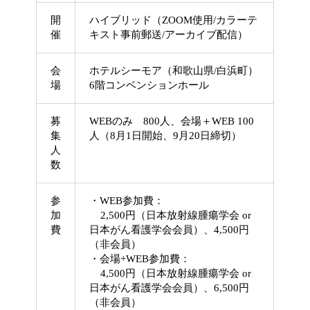
開
ハイブリッド（ZOOM使用/カラーテ
催
キスト事前郵送/アーカイブ配信）
会
ホテルシーモア（和歌山県/白浜町）
場
6階コンベンションホール
募
WEBのみ 800人、会場＋WEB 100
集
人（8月1日開始、9月20日締切）
人
数
参
・WEB参加費：
加
2,500円（日本放射線腫瘍学会 or
費
日本がん看護学会会員）、4,500円
（非会員）
・会場+WEB参加費：
4,500円（日本放射線腫瘍学会 or
日本がん看護学会会員）、6,500円
（非会員）